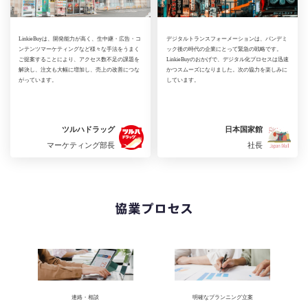
LinkieBuyは、開発能力が高く、生中継・広告・コ
デジタルトランスフォーメーションは、パンデミ
ンテンツマーケティングなど様々な手法をうまく
ック後の時代の企業にとって緊急の戦略です。
ご提案することにより、アクセス数不足の課題を
LinkieBuyのおかげで、デジタル化プロセスは迅速
解決し、注文も大幅に増加し、売上の改善につな
かつスムーズになりました。次の協力を楽しみに
がっています。
しています。
ツルハドラッグ
日本国家館
マーケティング部長
社長
協業プロセス
連絡・相談
明確なプランニング立案