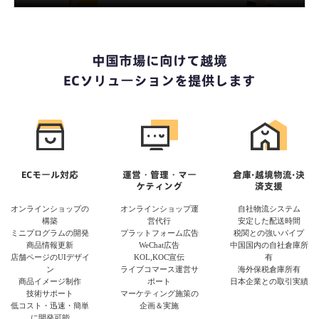
中国市場に向けて越境
ECソリューションを提供します
ECモール対応
運営・管理・マー
倉庫·越境物流·決
ケティング
済支援
オンラインショップの
オンラインショップ運
自社物流システム
構築
営代行
安定した配送時間
ミニプログラムの開発
プラットフォーム広告
税関との強いパイプ
商品情報更新
WeChat広告
中国国内の自社倉庫所
店舗ページのUIデザイ
KOL,KOC宣伝
有
ン
ライブコマース運営サ
海外保税倉庫所有
商品イメージ制作
ポート
日本企業との取引実績
技術サポート
マーケティング施策の
低コスト・迅速・簡単
企画＆実施
に開発可能