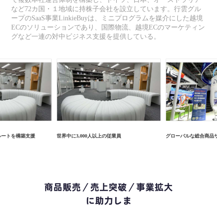
など72カ国・１地域に持株子会社を設立しています。行雲グル
ープのSaaS事業LinkieBuyは、ミニプログラムを媒介にした越境
ECのソリューションであり、国際物流、越境ECのマーケティン
グなど一連の対中ビジネス支援を提供している。
ルートを構築支援
世界中に3,000人以上の従業員
グローバルな総合商品
商品販売／売上突破／事業拡大
に助力しま