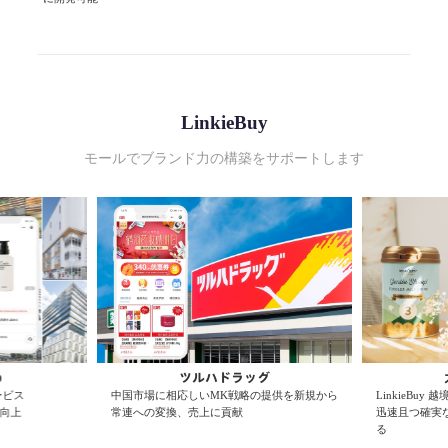
LinkieBuy
モールでブランド力の構築をサポートします
p
ツルハドラッグ
サービス
中国市場に相応しいMK戦略の提供を新規から
LinkieBuy
向上
常連への変換、売上に貢献
迅速且つ確実
る