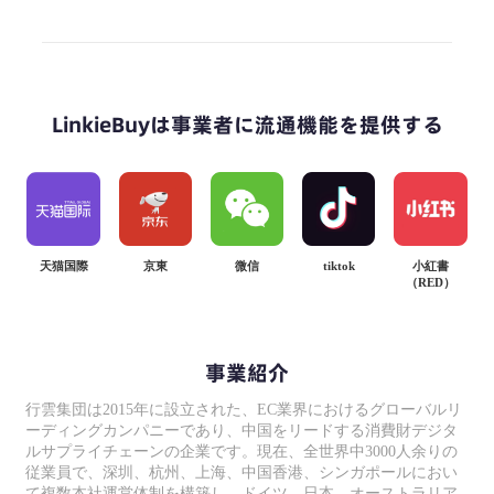
LinkieBuyは事業者に流通機能を提供する
天猫国際
京東
微信
tiktok
小紅書
（RED）
事業紹介
行雲集団は2015年に設立された、EC業界におけるグローバルリ
ーディングカンパニーであり、中国をリードする消費財デジタ
ルサプライチェーンの企業です。現在、全世界中3000人余りの
従業員で、深圳、杭州、上海、中国香港、シンガポールにおい
て複数本社運営体制を構築し、ドイツ、日本、オーストラリア